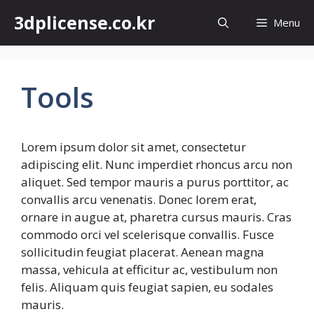
컨
3dplicense.co.kr
Menu
텐
츠
로
건
Tools
너
뛰
기
Lorem ipsum dolor sit amet, consectetur
adipiscing elit. Nunc imperdiet rhoncus arcu non
aliquet. Sed tempor mauris a purus porttitor, ac
convallis arcu venenatis. Donec lorem erat,
ornare in augue at, pharetra cursus mauris. Cras
commodo orci vel scelerisque convallis. Fusce
sollicitudin feugiat placerat. Aenean magna
massa, vehicula at efficitur ac, vestibulum non
felis. Aliquam quis feugiat sapien, eu sodales
mauris.